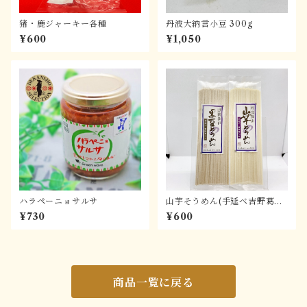
猪・鹿ジャーキー各種
丹波大納言小豆 300g
¥600
¥1,050
ハラペーニョサルサ
山芋そうめん(手延べ吉野葛入
り)
¥730
¥600
商品一覧に戻る