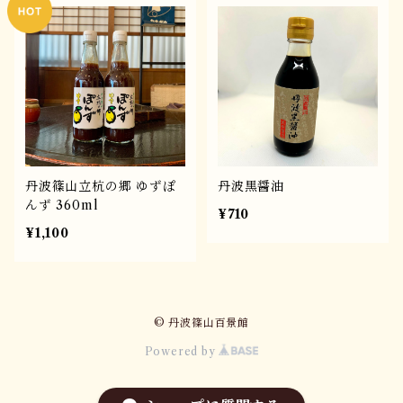
丹波篠山立杭の郷 ゆずぽ
丹波黒醤油
んず 360ml
¥710
¥1,100
© 丹波篠山百景館
Powered by