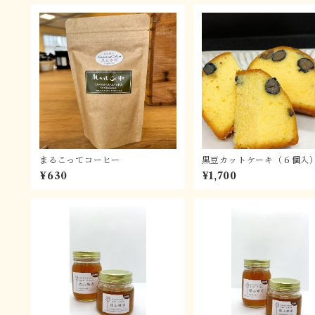
まるこってコーヒー
黒豆カットケーキ（６個入
¥630
¥1,700