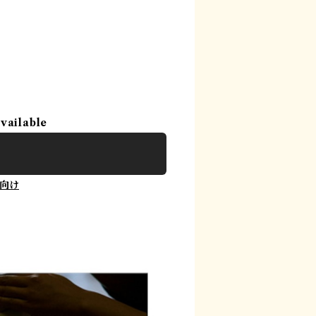
。
available
向け