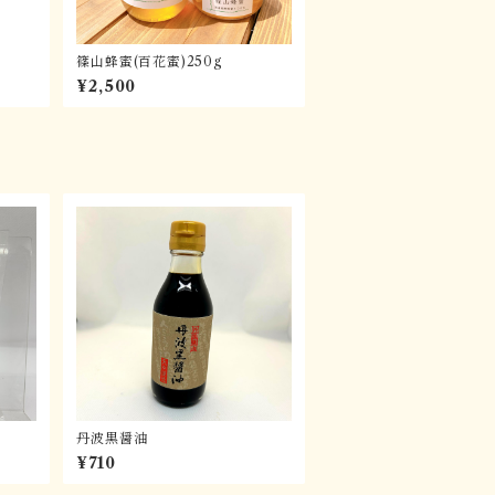
篠山蜂蜜(百花蜜)250g
¥2,500
丹波黒醤油
¥710