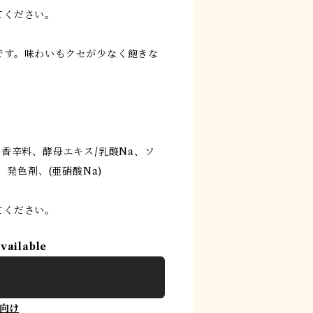
てください。
です。味わいもクセが少なく飽きな
香辛料、酵母エキス/乳酸Na、ソ
、発色剤、(亜硝酸Na)
てください。
available
向け