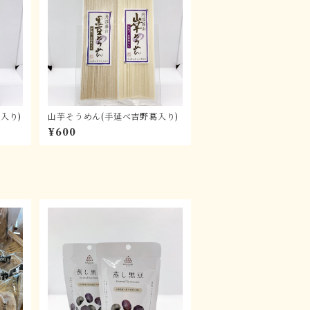
入り)
山芋そうめん(手延べ吉野葛入り)
¥600