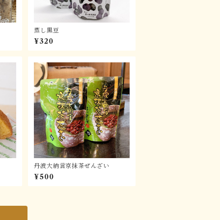
蒸し黒豆
¥320
丹波大納言京抹茶ぜんざい
¥500