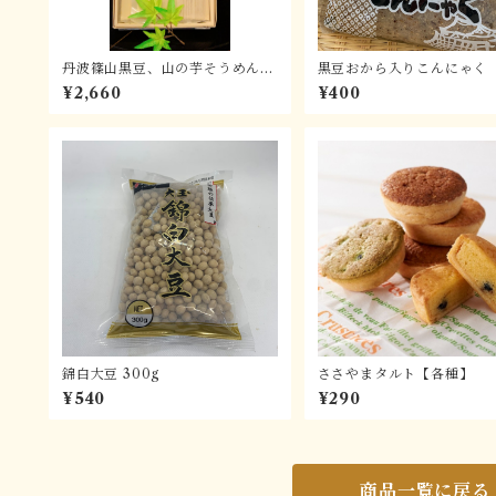
丹波篠山黒豆、山の芋そうめん4
黒豆おから入りこんにゃく
袋セット
¥2,660
¥400
錦白大豆 300g
ささやまタルト【各種】
¥540
¥290
商品一覧に戻る